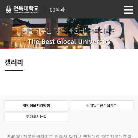
00학과
꿈을 키우는 '행복 배움터' 전북대학교
The Best Glocal University
갤러리
개인정보처리방침
이메일무단수집거부
찾아오시는길
[54896]
전북특별자치도 전주시 덕진구 백제대로 567 전북대학교